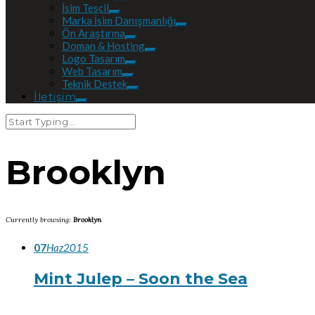
İsim Tescil
Marka İsim Danışmanlığı
Ön Araştırma
Doman & Hosting
Logo Tasarım
Web Tasarım
Teknik Destek
İletişim
Brooklyn
Currently browsing:
Brooklyn
07
Haz
2015
Mint Julep – Soon the Sea