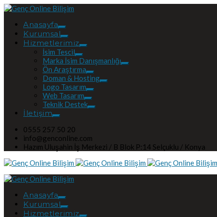
Anasayfa
Kurumsal
Hizmetlerimiz
İsim Tescil
Marka İsim Danışmanlığı
Ön Araştırma
Doman & Hosting
Logo Tasarım
Web Tasarım
Teknik Destek
İletişim
0555 257 50 20
info@genconline.com
Hazım Uluşahin İş Merkezi / B Blok P:14 Selçuklu / Konya
Anasayfa
Kurumsal
Hizmetlerimiz