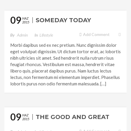
09
HAZ
SOMEDAY TODAY
2015
Add Comment
By
Admin
In
Lifestyle
Morbi dapibus sed ex nec pretium. Nunc dignissim dolor
eget volutpat dignissim. Ut dictum tortor erat, ac lobortis
nibh ultricies sit amet. Sed hendrerit nulla rutrum risus
feugiat rhoncus. Vestibulum est massa, hendrerit vitae
libero quis, placerat dapibus purus. Nam luctus lectus
lectus, non fermentum mi elementum imperdiet. Phasellus
lobortis purus non odio fermentum malesuada. […]
09
HAZ
THE GOOD AND GREAT
2015