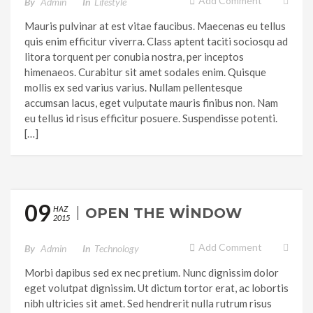
Add Comment
By
Admin
In
Lifestyle
Mauris pulvinar at est vitae faucibus. Maecenas eu tellus
quis enim efficitur viverra. Class aptent taciti sociosqu ad
litora torquent per conubia nostra, per inceptos
himenaeos. Curabitur sit amet sodales enim. Quisque
mollis ex sed varius varius. Nullam pellentesque
accumsan lacus, eget vulputate mauris finibus non. Nam
eu tellus id risus efficitur posuere. Suspendisse potenti.
[…]
09
HAZ
OPEN THE WINDOW
2015
Add Comment
By
Admin
In
Technology
Morbi dapibus sed ex nec pretium. Nunc dignissim dolor
eget volutpat dignissim. Ut dictum tortor erat, ac lobortis
nibh ultricies sit amet. Sed hendrerit nulla rutrum risus