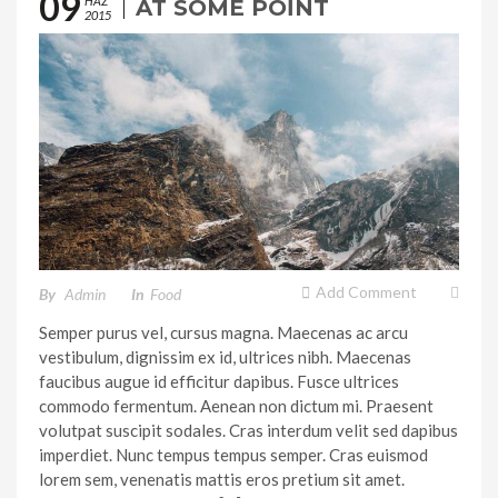
09
HAZ
AT SOME POINT
2015
Add Comment
By
Admin
In
Food
Semper purus vel, cursus magna. Maecenas ac arcu
vestibulum, dignissim ex id, ultrices nibh. Maecenas
faucibus augue id efficitur dapibus. Fusce ultrices
commodo fermentum. Aenean non dictum mi. Praesent
volutpat suscipit sodales. Cras interdum velit sed dapibus
imperdiet. Nunc tempus tempus semper. Cras euismod
lorem sem, venenatis mattis eros pretium sit amet.