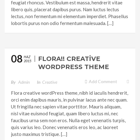
feugiat rhoncus. Vestibulum est massa, hendrerit vitae
libero quis, placerat dapibus purus. Nam luctus lectus
lectus, non fermentum mi elementum imperdiet. Phasellus
lobortis purus non odio fermentum malesuada. […]
08
HAZ
FLORA!! CREATIVE
2015
WORDPRESS THEME
Add Comment
By
Admin
In
Creative
Flora creative wordPress theme, nibh id iaculis hendrerit,
orci enim dapibus mauris, in pulvinar lacus ante nec quam.
Ut fringilla nec sapien vitae porttitor. Mauris aliquam,
nisl vitae euismod feugiat, quam libero luctus mi, nec
faucibus urna sem non eros. Nulla eget venenatis turpis,
quis varius leo. Donec venenatis eros leo, ac laoreet
justo maximus tristique. […]