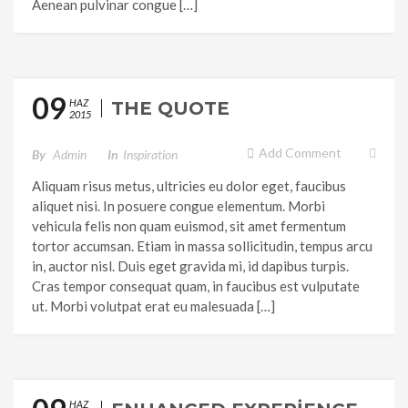
Aenean pulvinar congue […]
09
HAZ
THE QUOTE
2015
Add Comment
By
Admin
In
Inspiration
Aliquam risus metus, ultricies eu dolor eget, faucibus
aliquet nisi. In posuere congue elementum. Morbi
vehicula felis non quam euismod, sit amet fermentum
tortor accumsan. Etiam in massa sollicitudin, tempus arcu
in, auctor nisl. Duis eget gravida mi, id dapibus turpis.
Cras tempor consequat quam, in faucibus est vulputate
ut. Morbi volutpat erat eu malesuada […]
HAZ