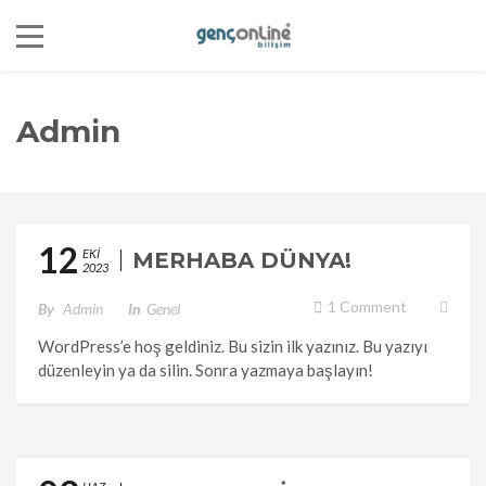
Admin
12
EKI
MERHABA DÜNYA!
2023
1 Comment
By
Admin
In
Genel
WordPress’e hoş geldiniz. Bu sizin ilk yazınız. Bu yazıyı
düzenleyin ya da silin. Sonra yazmaya başlayın!