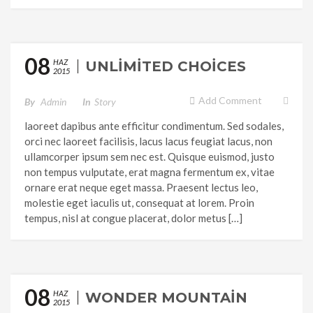
08
HAZ
UNLIMITED CHOICES
2015
Add Comment
By
Admin
In
Story
laoreet dapibus ante efficitur condimentum. Sed sodales,
orci nec laoreet facilisis, lacus lacus feugiat lacus, non
ullamcorper ipsum sem nec est. Quisque euismod, justo
non tempus vulputate, erat magna fermentum ex, vitae
ornare erat neque eget massa. Praesent lectus leo,
molestie eget iaculis ut, consequat at lorem. Proin
tempus, nisl at congue placerat, dolor metus […]
08
HAZ
WONDER MOUNTAIN
2015