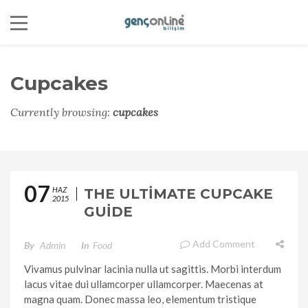
Cupcakes
Currently browsing:
cupcakes
07
HAZ
THE ULTIMATE CUPCAKE
2015
GUIDE
Add Comment
By
Admin
In
Food
Vivamus pulvinar lacinia nulla ut sagittis. Morbi interdum
lacus vitae dui ullamcorper ullamcorper. Maecenas at
magna quam. Donec massa leo, elementum tristique