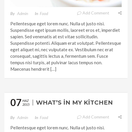
Add Comment
By
Admin
In
Food
Pellentesque eget lorem nunc. Nulla ut justo nisi.
Suspendisse eget ipsum mollis, laoreet eros et, imperdiet
sapien. Sed venenatis at est vitae sollicitudin.
Suspendisse potenti. Aliquam erat volutpat. Pellentesque
eget aliquet mi, nec vulputate ex. Vestibulum nec erat
consequat, sagittis lectus a, fermentum sem. Fusce
tempus nisi turpis, at pulvinar lacus tempus non.
Maecenas hendrerit […]
07
HAZ
WHAT’S IN MY KITCHEN
2015
Add Comment
By
Admin
In
Food
Pellentesque eget lorem nunc. Nulla ut justo nisi.