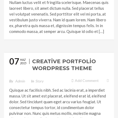
Nullam luctus velit et fringilla scelerisque. Maecenas quis
laoreet libero, sit amet dictum nulla. Sed placerat tellus
vel volutpat venenatis. Sed porttitor elit vel mi porta, at
vestibulum justo viverra. Nam id quam lorem. Nam libero
ex, pharetra quis massa et, dignissim tempus felis. In in
commodo massa, at semper arcu. Quisque id odio et […]
07
HAZ
CREATIVE PORTFOLIO
2015
WORDPRESS THEME
Add Comment
By
Admin
In
Story
Quisque ac facilisis nibh. Sed ac lacinia erat, a imperdiet
massa. Ut sit amet est placerat, eleifend erat id, eleifend
dolor. Sed tincidunt quam eget arcu varius feugiat. Ut
consectetur tempus tortor, id condimentum dolor
pulvinar non. Nunc quis metus mollis, molestie magna