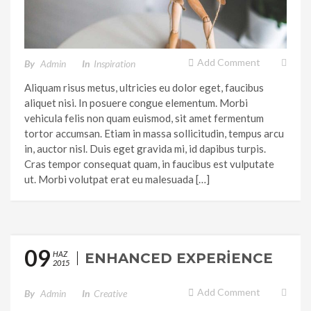
Add Comment
By
Admin
In
Inspiration
Aliquam risus metus, ultricies eu dolor eget, faucibus
aliquet nisi. In posuere congue elementum. Morbi
vehicula felis non quam euismod, sit amet fermentum
tortor accumsan. Etiam in massa sollicitudin, tempus arcu
in, auctor nisl. Duis eget gravida mi, id dapibus turpis.
Cras tempor consequat quam, in faucibus est vulputate
ut. Morbi volutpat erat eu malesuada […]
09
HAZ
ENHANCED EXPERIENCE
2015
Add Comment
By
Admin
In
Creative