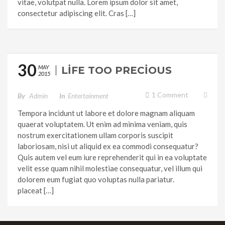
vitae, volutpat nulla. Lorem ipsum dolor sit amet,
consectetur adipiscing elit. Cras […]
30
MAY
LIFE TOO PRECIOUS
2015
1 Comment
By
Admin
In
Entertainment
Tempora incidunt ut labore et dolore magnam aliquam
quaerat voluptatem. Ut enim ad minima veniam, quis
nostrum exercitationem ullam corporis suscipit
laboriosam, nisi ut aliquid ex ea commodi consequatur?
Quis autem vel eum iure reprehenderit qui in ea voluptate
velit esse quam nihil molestiae consequatur, vel illum qui
dolorem eum fugiat quo voluptas nulla pariatur.
placeat […]