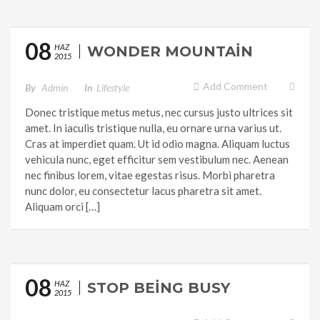
08
HAZ
WONDER MOUNTAIN
2015
Add Comment
By
Admin
In
Lifestyle
Donec tristique metus metus, nec cursus justo ultrices sit
amet. In iaculis tristique nulla, eu ornare urna varius ut.
Cras at imperdiet quam. Ut id odio magna. Aliquam luctus
vehicula nunc, eget efficitur sem vestibulum nec. Aenean
nec finibus lorem, vitae egestas risus. Morbi pharetra
nunc dolor, eu consectetur lacus pharetra sit amet.
Aliquam orci […]
08
HAZ
STOP BEING BUSY
2015