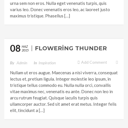
urna sem non eros. Nulla eget venenatis turpis, quis
varius leo. Donec venenatis eros leo, ac laoreet justo
maximus tristique. Phasellus […]
08
HAZ
FLOWERING THUNDER
2015
Add Comment
By
Admin
In
Inspiration
Nullam ut eros augue. Maecenas a nisi viverra, consequat
lectus et, pretium ligula. Integer molestie leo ipsum, in
tristique tellus commodo eu. Nulla nulla orci, convallis
vitae maximus nec, venenatis eu ante. Donec non leo in
arcu rutrum feugiat. Quisque iaculis turpis quis
ullamcorper auctor. Sed sit amet erat metus. Integer felis
elit, tincidunt a […]