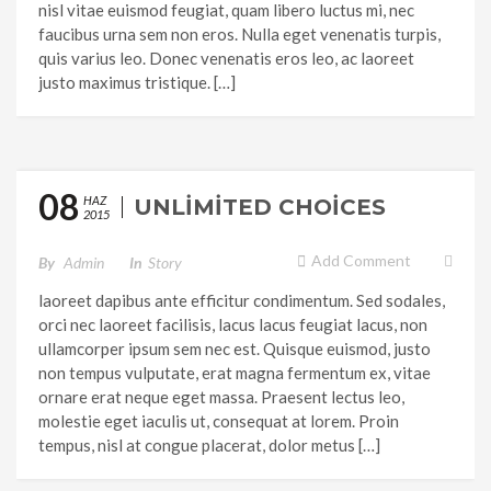
nisl vitae euismod feugiat, quam libero luctus mi, nec
faucibus urna sem non eros. Nulla eget venenatis turpis,
quis varius leo. Donec venenatis eros leo, ac laoreet
justo maximus tristique. […]
08
HAZ
UNLIMITED CHOICES
2015
Add Comment
By
Admin
In
Story
laoreet dapibus ante efficitur condimentum. Sed sodales,
orci nec laoreet facilisis, lacus lacus feugiat lacus, non
ullamcorper ipsum sem nec est. Quisque euismod, justo
non tempus vulputate, erat magna fermentum ex, vitae
ornare erat neque eget massa. Praesent lectus leo,
molestie eget iaculis ut, consequat at lorem. Proin
tempus, nisl at congue placerat, dolor metus […]