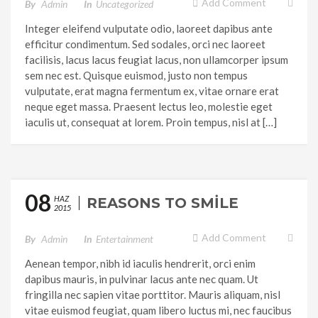
Add Comment
By
Admin
In
Uncategorized
Integer eleifend vulputate odio, laoreet dapibus ante
efficitur condimentum. Sed sodales, orci nec laoreet
facilisis, lacus lacus feugiat lacus, non ullamcorper ipsum
sem nec est. Quisque euismod, justo non tempus
vulputate, erat magna fermentum ex, vitae ornare erat
neque eget massa. Praesent lectus leo, molestie eget
iaculis ut, consequat at lorem. Proin tempus, nisl at […]
08
HAZ
REASONS TO SMILE
2015
Add Comment
By
Admin
In
Entertainment
Aenean tempor, nibh id iaculis hendrerit, orci enim
dapibus mauris, in pulvinar lacus ante nec quam. Ut
fringilla nec sapien vitae porttitor. Mauris aliquam, nisl
vitae euismod feugiat, quam libero luctus mi, nec faucibus