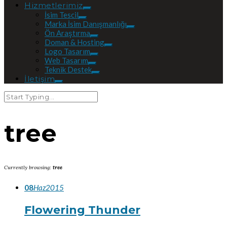
Hizmetlerimiz
İsim Tescil
Marka İsim Danışmanlığı
Ön Araştırma
Doman & Hosting
Logo Tasarım
Web Tasarım
Teknik Destek
İletişim
tree
Currently browsing:
tree
08
Haz
2015
Flowering Thunder