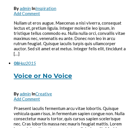
By
admin
In
Inspiration
Add Comment
Nullam ut eros augue. Maecenas a nisi viverra, consequat
lectus et, pretium ligula. Integer molestie leo ipsum, in
tristique tellus commodo eu. Nulla nulla orci, convallis vitae
maximus nec, venenatis eu ante. Donec non leo in arcu
rutrum feugiat. Quisque iaculis turpis quis ullamcorper
auctor. Sed sit amet erat metus. Integer felis elit, tincidunt a
[…]
08
Haz
2015
Voice or No Voice
By
admin
In
Creative
Add Comment
Praesent iaculis fermentum arcu vitae lobortis. Quisque
vehicula quam risus, in fermentum sapien congue non. Nulla
consectetur mauris tortor, quis cursus sapien scelerisque
nec. Cras lobortis massa nec mauris feugiat mattis. Lorem