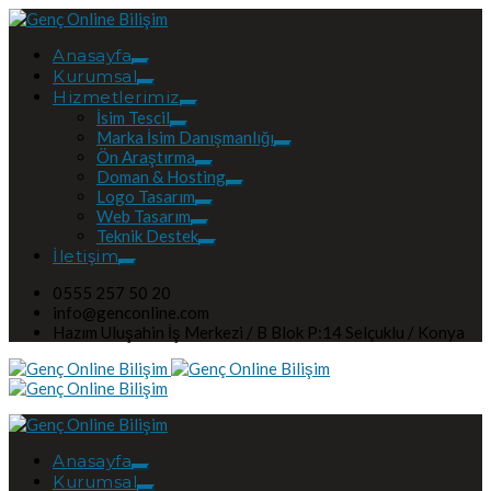
Anasayfa
Kurumsal
Hizmetlerimiz
İsim Tescil
Marka İsim Danışmanlığı
Ön Araştırma
Doman & Hosting
Logo Tasarım
Web Tasarım
Teknik Destek
İletişim
0555 257 50 20
info@genconline.com
Hazım Uluşahin İş Merkezi / B Blok P:14 Selçuklu / Konya
Anasayfa
Kurumsal